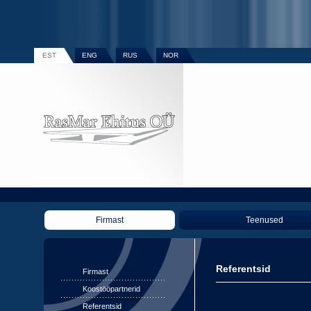
EST
ENG
RUS
NOR
Firmast
Teenused
Referentsid
Firmast
Koostööpartnerid
Referentsid