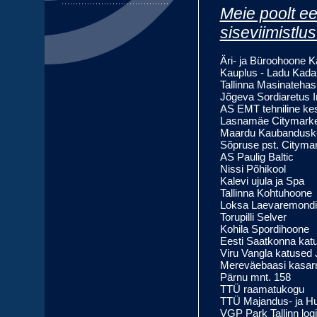
Meie poolt ee
siseviimistlu
Äri- ja Büroohoone K
Kauplus - Ladu Kada
Tallinna Masinatehas
Jõgeva Sordiaretus In
AS EMT tehniline kes
Lasnamäe Citymarke
Maardu Kaubanduske
Sõpruse pst. Cityma
AS Paulig Baltic
Nissi Põhikool
Kalevi ujula ja Spa
Tallinna Kohtuhoone
Loksa Laevaremondi
Torupilli Selver
Kohila Spordihoone
Eesti Saatkonna katu
Viru Vangla katused 
Mereväebaasi kasar
Pärnu mnt. 158
TTÜ raamatukogu
TTÜ Majandus- ja H
VGP Park Tallinn lo