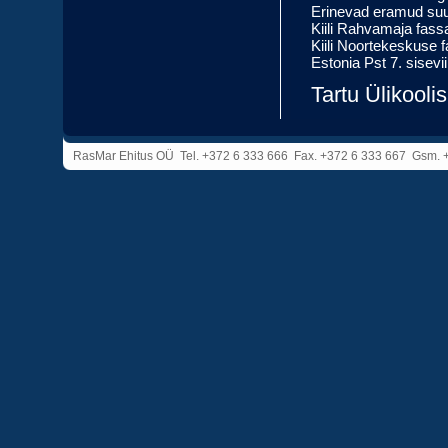
Erinevad eramud su
Kiili Rahvamaja fass
Kiili Noortekeskuse 
Estonia Pst 7. sisev
Tartu Ülikooli
RasMar Ehitus OÜ Tel. +372 6 333 666 Fax. +372 6 333 667 Gsm